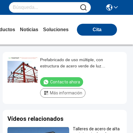
ductos
Noticias
Soluciones
Cita
Prefabricado de uso múltiple, con
estructura de acero verde de luz
personalizada, edificio taller almacén
almacén metal almacén almacén
Contacto ahora
Más información
Vídeos relacionados
Talleres de acero de alta