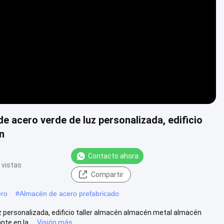
Video
e acero verde de luz personalizada, edificio
n
Contacto ahora
 vistas
Compartir
ero
#
Almacén de acero prefabricado
z personalizada, edificio taller almacén almacén metal almacén
e en la ...
Visión más