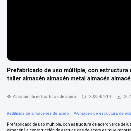
Prefabricado de uso múltiple, con estructura d
taller almacén almacén metal almacén almacé
Almacén de estructuras de acero
2025-04-14
207
#
edificios de almacenes de acero
#
Almacén de estructura de ac
Prefabricado de uso múltiple, con estructura de acero verde de lu
almacén La construcción de estructuras de acero es muy important