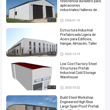
resistencia duradero para
aplicaciones
industriales/talleres de
acero de Zhuopin
Almacén de estructuras de ac
00:21
2026-01-16
ero
Estructura Industrial
Prefabricada Ligera de
Acero para Edificios,
Hangar, Almacén, Taller
Almacén de estructuras de ac
00:39
2025-12-19
ero
Low Cost Factory Steel
Structures Prefab
Industrial Cold Storage
Warehouse
Almacén de estructuras de ac
00:18
2025-10-22
ero
Build Steel Workshop
Engineered High Rise
Large Span Proof Prefab