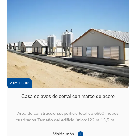
2025-03-02
Casa de aves de corral con marco de acero
Área de construcción:superficie total de 6600 metros
cuadrados Tamaño del edificio único:122 m*15,5 m La
casa de aves de corral con marco de acero es una
instalación agrícola moderna diseñada para la cría
Visión más