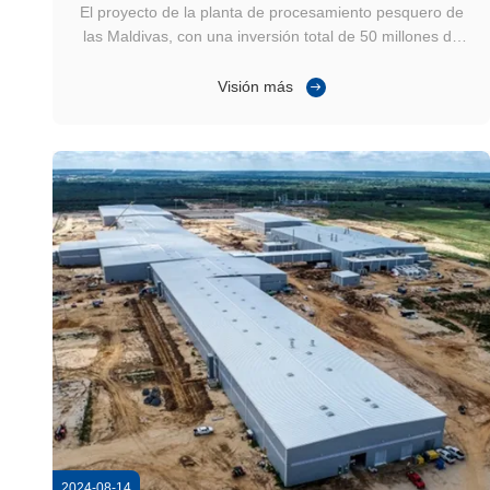
El proyecto de la planta de procesamiento pesquero de
las Maldivas, con una inversión total de 50 millones de
dólares, muestra las ventajas excepcionales de las
estructuras de acero de varios pisos en la construcción
Visión más
industrial moderna.Con una extensión de 25La planta,
con una superficie de 150.000 ...
2024-08-14