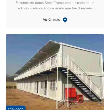
El centro de datos Steel Frame está ubicado en un
edificio prefabricado de acero que fue diseñado
específicamente para operaciones mineras.y facilidad de
construcción, por lo que es una opción ideal para una
Visión más
instalación de explotación minera a gran escala. Centro
de datos Construcción prefabricada ...
2024-06-26