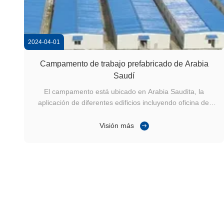
2024-04-01
Campamento de trabajo prefabricado de Arabia
Saudí
El campamento está ubicado en Arabia Saudita, la
aplicación de diferentes edificios incluyendo oficina del
sitio, alojamiento del gerente, oficina ejecutiva alojamiento
del personal superior, baño público y ducha,Comedor y
Visión más
cocina, almacén, etc. Productos relacionados:Casa
prefabricada,Casa de ...