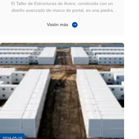
El Taller de Estructuras de Acero, construido con un
diseño avanzado de marco de portal, es una piedra
angular de la arquitectura industrial moderna.esta
estructura es ideal para plantas de fabricaciónA
Visión más
continuación, exploramos sus principales características
técnicas y aplicaciones. Resistencia ...
2024-05-16