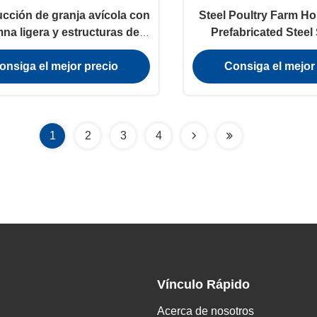
cción de granja avícola con
Steel Poultry Farm H
na ligera y estructuras de
Prefabricated Steel
acero a bajo precio
Chicken Farm Cons
onsiga el mejor precio
Consiga el mejor
Building
1
2
3
4
Vínculo Rápido
Acerca de nosotros