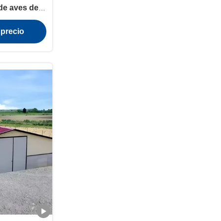
de aves de
anizado
 precio
al