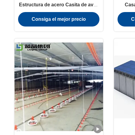
Estructura de acero Casita de aves
Casa
de corral resistente al fuego
ga
Consiga el mejor precio
C