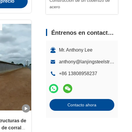
Construcción de un cobertizo de
 precio
acero
Éntrenos en contacto con
Mr. Anthony Lee
anthony@lanjingsteelstructure.com
+86 13808958237
Contacto ahora
ructuras de
 de corral