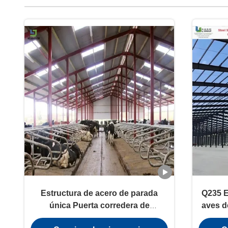
Estructura de acero de parada
Q235 E
única Puerta corredera de
aves d
avicultura Ventana de aluminio
Cha