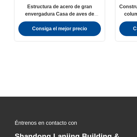
Estructura de acero de gran
Constru
envergadura Casa de aves de
colum
corral Fábrica de acero de alta
Consiga el mejor precio
C
resistencia ISO
Éntrenos en contacto con
Shandong Lanjing Building &