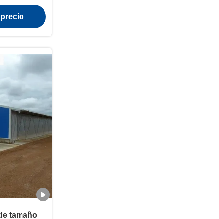
jo acero
 precio
os
 de tamaño