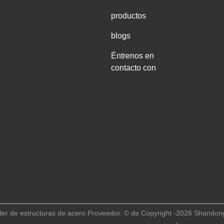
productos
blogs
Éntrenos en
contacto con
ler de estructuras de acero Proveedor. © de Copyright -2026 Shandong 