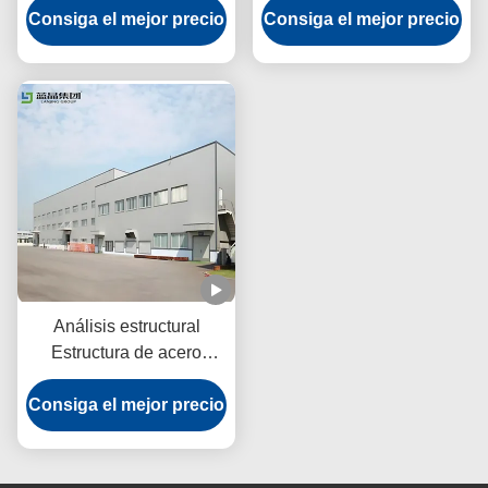
Consiga el mejor precio
corrosión Q355b Q235b
Consiga el mejor precio
resistente a terremotos.
Análisis estructural
Estructura de acero
Construcción de
Consiga el mejor precio
almacenes Anticorrosión