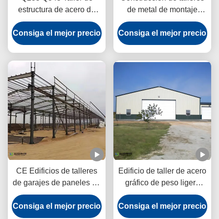
estructura de acero de
de metal de montaje
diseño personalizado
rápido Acero estructural
Consiga el mejor precio
Eficiencia energética
Consiga el mejor precio
de grado A Conexión
atornillada
CE Edificios de talleres
Edificio de taller de acero
de garajes de paneles de
gráfico de peso ligero
lana de roca Estructura
Estructura del marco del
Consiga el mejor precio
del marco del portal
Consiga el mejor precio
portal