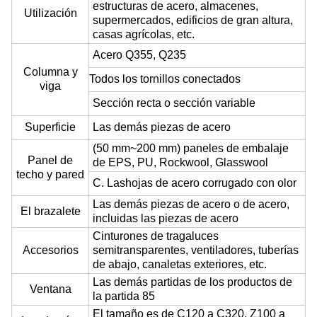
estructuras de acero, almacenes,
Utilización
supermercados, edificios de gran altura,
casas agrícolas, etc.
Acero Q355, Q235
Columna y
Todos los tornillos conectados
viga
Sección recta o sección variable
Superficie
Las demás piezas de acero
(50 mm~200 mm) paneles de embalaje
Panel de
de EPS, PU, Rockwool, Glasswool
techo y pared
C. Las
hojas de acero corrugado con olor
Las demás piezas de acero o de acero,
El brazalete
incluidas las piezas de acero
Cinturones de tragaluces
Accesorios
semitransparentes, ventiladores, tuberías
de abajo, canaletas exteriores, etc.
Las demás partidas de los productos de
Ventana
la partida 85
El tamaño es de C120 a C320, Z100 a