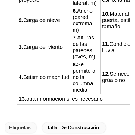
lateral, m)
6.
Ancho
10.
Material d
(pared
2.
Carga de nieve
puerta, estilo,
extrema,
tamaño
m)
7.
Alturas
de las
11.
Condición
3.
Carga del viento
paredes
lluvia
(aves, m)
8.
Se
permite o
12.
Se necesi
4.
Seísmico
magnitud
no la
grúa o no
columna
media
13.
otra información si es necesario
Etiquetas:
Taller De Construcción